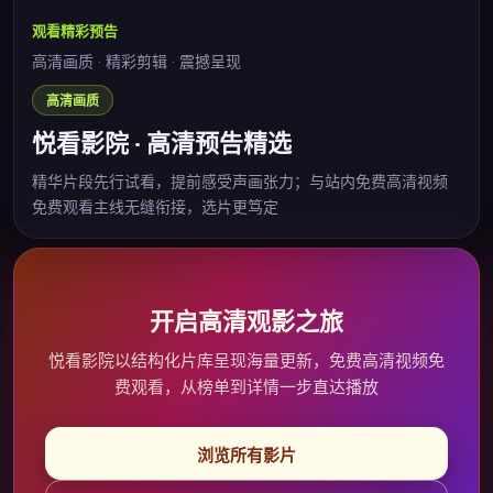
观看精彩预告
高清画质 · 精彩剪辑 · 震撼呈现
高清画质
悦看影院
· 高清预告精选
精华片段先行试看，提前感受声画张力；与站内
免费高清视频
免费观看
主线无缝衔接，选片更笃定
开启高清观影之旅
悦看影院
以结构化片库呈现海量更新，
免费高清视频免
费观看
，从榜单到详情一步直达播放
浏览所有影片