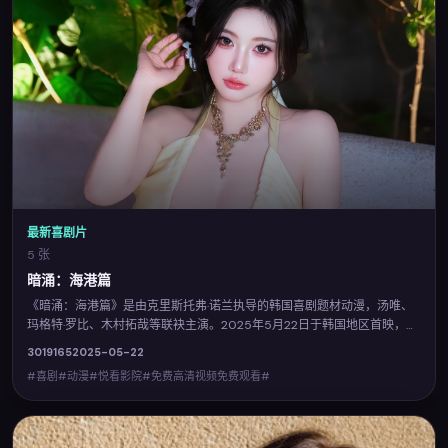
最新喜剧片
5 张
暗涌：海港篇
《暗涌：海港篇》是由克里斯托弗·诺兰执导的韩国喜剧题材动漫，汤唯、
玛格特·罗比、木村拓哉等联袂主演。2025年5月22日于韩国地区首映，融
合类型元素与人文关怀，适合反复品味。您可在悦看影院查阅完整卡司与
3019
165
2025-05-22
上映信息，并体验免费高清视频免费观看的流畅点播。
#喜剧#动漫#悦看影院#免费高清视频免费观看#