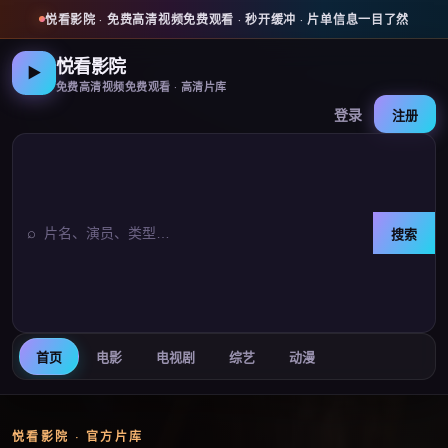
悦看影院
·
免费高清视频免费观看
· 秒开缓冲 · 片单信息一目了然
悦看影院
▶
免费高清视频免费观看
· 高清片库
登录
注册
⌕
搜索
首页
电影
电视剧
综艺
动漫
悦看影院
· 官方片库