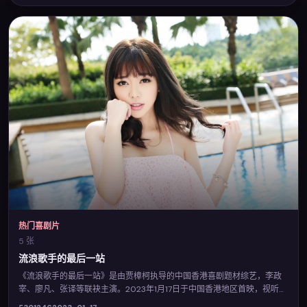
热门喜剧片
5 张
流浪歌手的最后一站
《流浪歌手的最后一站》是由贾樟柯执导的中国香港喜剧题材综艺，李政
宰、廖凡、张译等联袂主演。2023年1月17日于中国香港地区首映，视听风
格鲜明，城市空间与人物命运相互映照。您可在悦看影院查阅完整卡司与