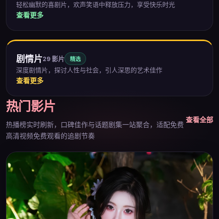
轻松幽默的喜剧片，欢声笑语中释放压力，享受快乐时光
查看更多
剧情片
29
影片
精选
深度剧情片，探讨人性与社会，引人深思的艺术佳作
查看更多
热门影片
查看全部
热播榜实时刷新，口碑佳作与话题剧集一站聚合，适配
免费
高清视频免费观看
的追剧节奏