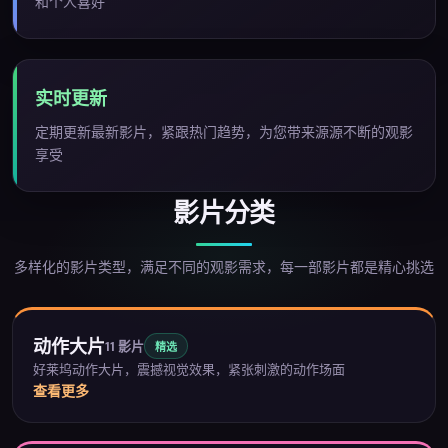
和个人喜好
实时更新
定期更新最新影片，紧跟热门趋势，为您带来源源不断的观影
享受
影片分类
多样化的影片类型，满足不同的观影需求，每一部影片都是精心挑选
动作大片
11
影片
精选
好莱坞动作大片，震撼视觉效果，紧张刺激的动作场面
查看更多