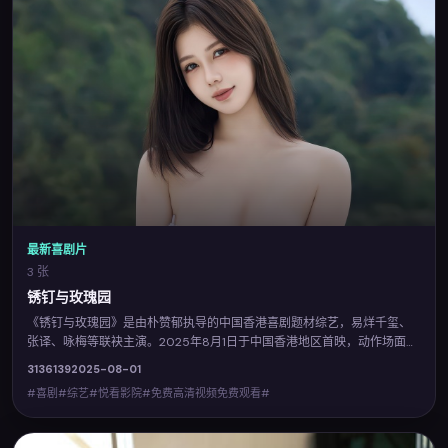
最新喜剧片
3 张
锈钉与玫瑰园
《锈钉与玫瑰园》是由朴赞郁执导的中国香港喜剧题材综艺，易烊千玺、
张译、咏梅等联袂主演。2025年8月1日于中国香港地区首映，动作场面与
人物弧光并重，观感酣畅淋漓。您可在悦看影院查阅完整卡司与上映信
3136
139
2025-08-01
息，并体验免费高清视频免费观看的流畅点播。
#喜剧#综艺#悦看影院#免费高清视频免费观看#