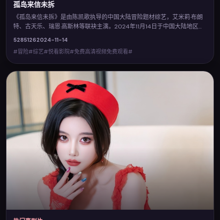
孤岛来信未拆
《孤岛来信未拆》是由陈凯歌执导的中国大陆冒险题材综艺，艾米莉·布朗
特、古天乐、瑞恩·高斯林等联袂主演。2024年11月14日于中国大陆地区首
映，视听风格鲜明，城市空间与人物命运相互映照。您可在悦看影院查阅
5285
126
2024-11-14
完整卡司与上映信息，并体验免费高清视频免费观看的流畅点播。
#冒险#综艺#悦看影院#免费高清视频免费观看#