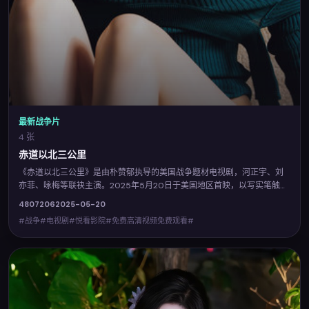
最新战争片
4 张
赤道以北三公里
《赤道以北三公里》是由朴赞郁执导的美国战争题材电视剧，河正宇、刘
亦菲、咏梅等联袂主演。2025年5月20日于美国地区首映，以写实笔触刻
画群像，情感张力贯穿全片。您可在悦看影院查阅完整卡司与上映信息，
4807
206
2025-05-20
并体验免费高清视频免费观看的流畅点播。
#战争#电视剧#悦看影院#免费高清视频免费观看#