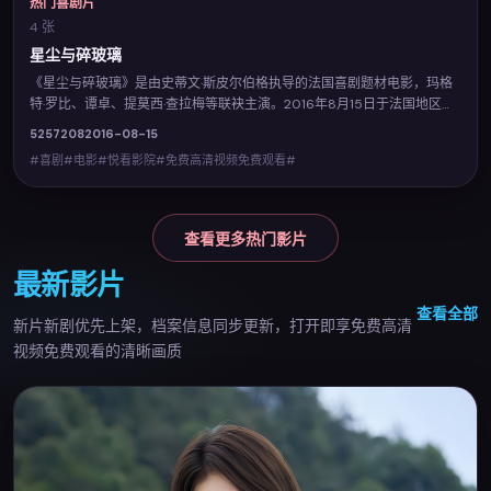
热门喜剧片
4 张
星尘与碎玻璃
《星尘与碎玻璃》是由史蒂文·斯皮尔伯格执导的法国喜剧题材电影，玛格
特·罗比、谭卓、提莫西·查拉梅等联袂主演。2016年8月15日于法国地区首
映，视听风格鲜明，城市空间与人物命运相互映照。您可在悦看影院查阅
5257
208
2016-08-15
完整卡司与上映信息，并体验免费高清视频免费观看的流畅点播。
#喜剧#电影#悦看影院#免费高清视频免费观看#
查看更多热门影片
最新影片
查看全部
新片新剧优先上架，档案信息同步更新，打开即享
免费高清
视频免费观看
的清晰画质